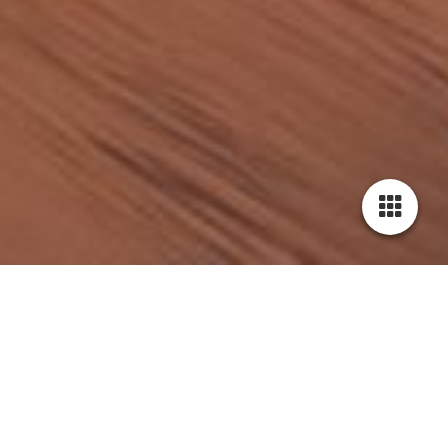
Cookie-Einstellungen
Diese Webseite verwendet Cookies, um Besuchern ein optimales
Nutzererlebnis zu bieten. Bestimmte Inhalte von Drittanbietern werden
nur angezeigt, wenn die entsprechende Option aktiviert ist. Die
Datenverarbeitung kann dann auch in einem Drittland erfolgen.
Weitere Informationen hierzu in der Datenschutzerklärung.
Angebote der Bäckerei
Technisch notwendige
Diese Cookies sind zum Betrieb der Webseite notwendig, z.B. zum
Lassen Sie sich von den vielfältigen Angeboten unserer
Schutz vor Hackerangriffen und zur Gewährleistung eines
Bäckerei inspirieren. Die hier dargestellten Produkte sind
nur